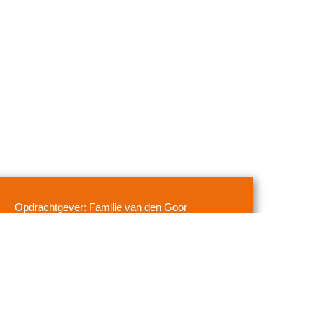
Opdrachtgever: Familie van den Goor
Plaats: Dianastraat 21 te Waalre