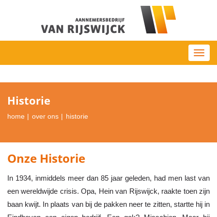
Toggl
navig
Historie
home
over ons
historie
Onze Historie
In 1934, inmiddels meer dan 85 jaar geleden, had men last van
een wereldwijde crisis. Opa, Hein van Rijswijck, raakte toen zijn
baan kwijt. In plaats van bij de pakken neer te zitten, startte hij in