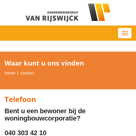
Toggl
navig
Waar kunt u ons vinden
home
contact
Telefoon
Bent u een bewoner bij de
woningbouwcorporatie?
040 303 42 10